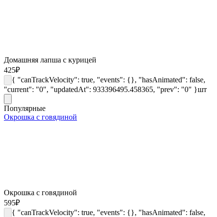
Домашняя лапша с курицей
425
₽
{ "canTrackVelocity": true, "events": {}, "hasAnimated": false,
"current": "0", "updatedAt": 933396495.458365, "prev": "0" }
шт
Популярные
Окрошка с говядиной
Окрошка с говядиной
595
₽
{ "canTrackVelocity": true, "events": {}, "hasAnimated": false,