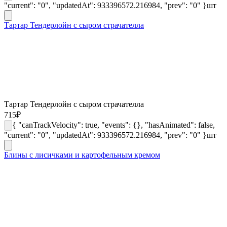
"current": "0", "updatedAt": 933396572.216984, "prev": "0" }
шт
Тартар Тендерлойн с сыром страчателла
Тартар Тендерлойн с сыром страчателла
715
₽
{ "canTrackVelocity": true, "events": {}, "hasAnimated": false,
"current": "0", "updatedAt": 933396572.216984, "prev": "0" }
шт
Блины с лисичками и картофельным кремом