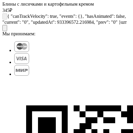
Блины с лисичками и картофельным кремом
345
₽
{ "canTrackVelocity": true, "events": {}, "hasAnimated": false,
"current": "0", "updatedAt": 933396572.216984, "prev": "0" }
шт
Мы принимаем: