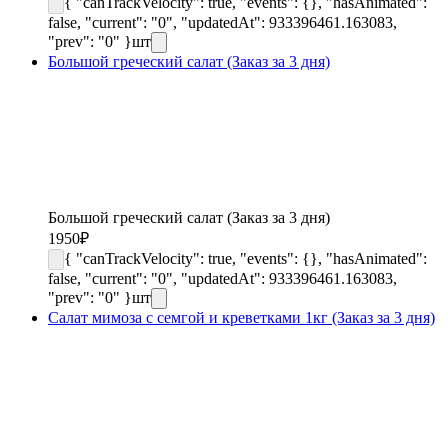
{ "canTrackVelocity": true, "events": {}, "hasAnimated":
false, "current": "0", "updatedAt": 933396461.163083,
"prev": "0" }
шт
Большой греческий салат (Заказ за 3 дня)
Большой греческий салат (Заказ за 3 дня)
1950
₽
{ "canTrackVelocity": true, "events": {}, "hasAnimated":
false, "current": "0", "updatedAt": 933396461.163083,
"prev": "0" }
шт
Салат мимоза с семгой и креветками 1кг (Заказ за 3 дня)