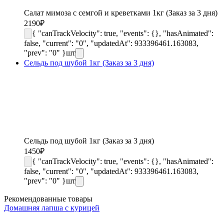
Салат мимоза с семгой и креветками 1кг (Заказ за 3 дня)
2190
₽
{ "canTrackVelocity": true, "events": {}, "hasAnimated":
false, "current": "0", "updatedAt": 933396461.163083,
"prev": "0" }
шт
Сельдь под шубой 1кг (Заказ за 3 дня)
Сельдь под шубой 1кг (Заказ за 3 дня)
1450
₽
{ "canTrackVelocity": true, "events": {}, "hasAnimated":
false, "current": "0", "updatedAt": 933396461.163083,
"prev": "0" }
шт
Рекомендованные товары
Домашняя лапша с курицей