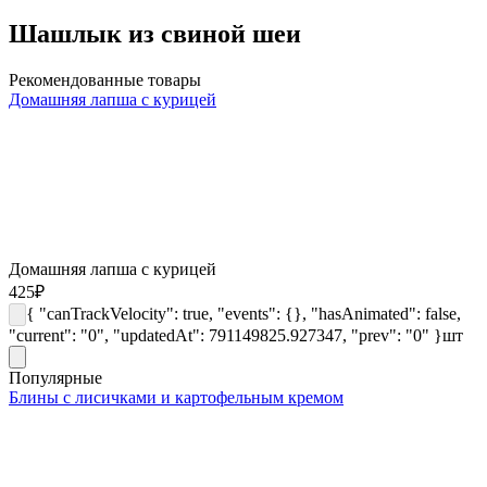
Шашлык из свиной шеи
Рекомендованные товары
Домашняя лапша с курицей
Домашняя лапша с курицей
425
₽
{ "canTrackVelocity": true, "events": {}, "hasAnimated": false,
"current": "0", "updatedAt": 791149825.927347, "prev": "0" }
шт
Популярные
Блины с лисичками и картофельным кремом