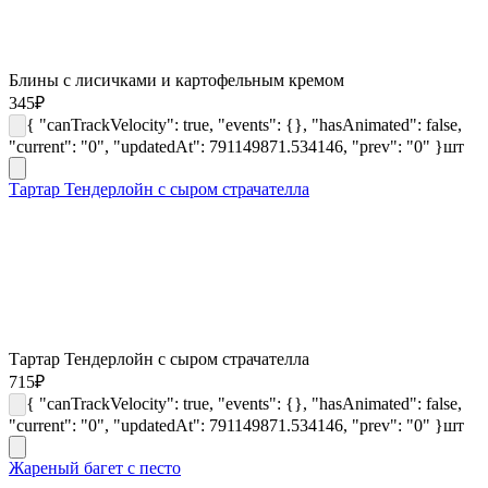
Блины с лисичками и картофельным кремом
345
₽
{ "canTrackVelocity": true, "events": {}, "hasAnimated": false,
"current": "0", "updatedAt": 791149871.534146, "prev": "0" }
шт
Тартар Тендерлойн с сыром страчателла
Тартар Тендерлойн с сыром страчателла
715
₽
{ "canTrackVelocity": true, "events": {}, "hasAnimated": false,
"current": "0", "updatedAt": 791149871.534146, "prev": "0" }
шт
Жареный багет с песто