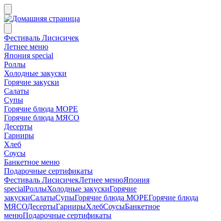
Фестиваль Лисисичек
Летнее меню
Япония special
Роллы
Холодные закуски
Горячие закуски
Салаты
Супы
Горячие блюда МОРЕ
Горячие блюда МЯСО
Десерты
Гарниры
Хлеб
Соусы
Банкетное меню
Подарочные сертификаты
Фестиваль Лисисичек
Летнее меню
Япония
special
Роллы
Холодные закуски
Горячие
закуски
Салаты
Супы
Горячие блюда МОРЕ
Горячие блюда
МЯСО
Десерты
Гарниры
Хлеб
Соусы
Банкетное
меню
Подарочные сертификаты