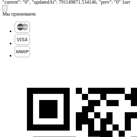
"current": "0", "updatedAt": 791149871.534146, "prev": "0" }
шт
Мы принимаем: