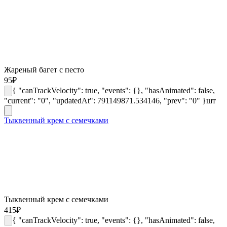
Жареный багет с песто
95
₽
{ "canTrackVelocity": true, "events": {}, "hasAnimated": false,
"current": "0", "updatedAt": 791149871.534146, "prev": "0" }
шт
Тыквенный крем с семечками
Тыквенный крем с семечками
415
₽
{ "canTrackVelocity": true, "events": {}, "hasAnimated": false,