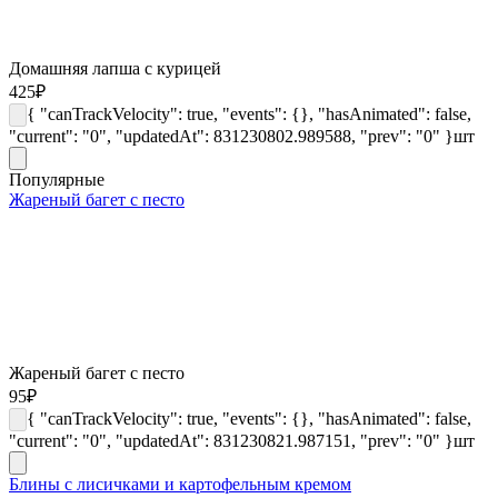
Домашняя лапша с курицей
425
₽
{ "canTrackVelocity": true, "events": {}, "hasAnimated": false,
"current": "0", "updatedAt": 831230802.989588, "prev": "0" }
шт
Популярные
Жареный багет с песто
Жареный багет с песто
95
₽
{ "canTrackVelocity": true, "events": {}, "hasAnimated": false,
"current": "0", "updatedAt": 831230821.987151, "prev": "0" }
шт
Блины с лисичками и картофельным кремом