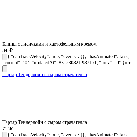
Блины с лисичками и картофельным кремом
345
₽
{ "canTrackVelocity": true, "events": {}, "hasAnimated": false,
"current": "0", "updatedAt": 831230821.987151, "prev": "0" }
шт
Тартар Тендерлойн с сыром страчателла
Тартар Тендерлойн с сыром страчателла
715
₽
{ "canTrackVelocity": true, "events": {}, "hasAnimated": false,