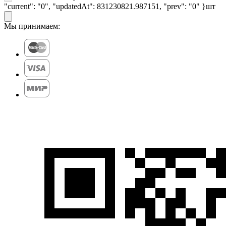
"current": "0", "updatedAt": 831230821.987151, "prev": "0" }
шт
Мы принимаем: