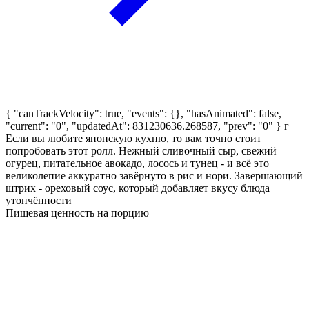
{ "canTrackVelocity": true, "events": {}, "hasAnimated": false,
"current": "0", "updatedAt": 831230636.268587, "prev": "0" }
г
Если вы любите японскую кухню, то вам точно стоит
попробовать этот ролл. Нежный сливочный сыр, свежий
огурец, питательное авокадо, лосось и тунец - и всё это
великолепие аккуратно завёрнуто в рис и нори. Завершающий
штрих - ореховый соус, который добавляет вкусу блюда
утончённости
Пищевая ценность на порцию