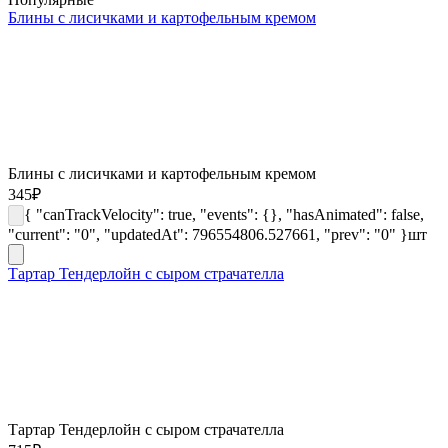
Блины с лисичками и картофельным кремом
Блины с лисичками и картофельным кремом
345
₽
{ "canTrackVelocity": true, "events": {}, "hasAnimated": false,
"current": "0", "updatedAt": 796554806.527661, "prev": "0" }
шт
Тартар Тендерлойн с сыром страчателла
Тартар Тендерлойн с сыром страчателла