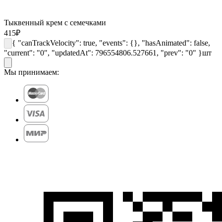
Тыквенный крем с семечками
415
₽
{ "canTrackVelocity": true, "events": {}, "hasAnimated": false,
"current": "0", "updatedAt": 796554806.527661, "prev": "0" }
шт
Мы принимаем: