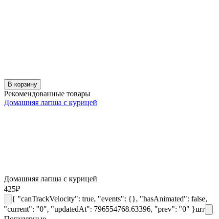
В корзину
Рекомендованные товары
Домашняя лапша с курицей
Домашняя лапша с курицей
425
₽
{ "canTrackVelocity": true, "events": {}, "hasAnimated": false,
"current": "0", "updatedAt": 796554768.63396, "prev": "0" }
шт
Популярные