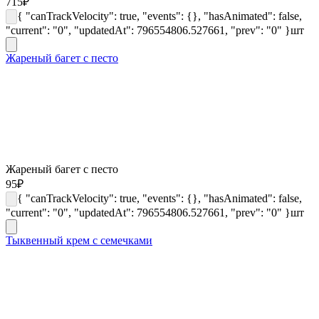
715
₽
{ "canTrackVelocity": true, "events": {}, "hasAnimated": false,
"current": "0", "updatedAt": 796554806.527661, "prev": "0" }
шт
Жареный багет с песто
Жареный багет с песто
95
₽
{ "canTrackVelocity": true, "events": {}, "hasAnimated": false,
"current": "0", "updatedAt": 796554806.527661, "prev": "0" }
шт
Тыквенный крем с семечками