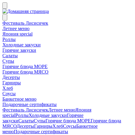
Фестиваль Лисисичек
Летнее меню
Япония special
Роллы
Холодные закуски
Горячие закуски
Салаты
Супы
Горячие блюда МОРЕ
Горячие блюда МЯСО
Десерты
Гарниры
Хлеб
Соусы
Банкетное меню
Подарочные сертификаты
Фестиваль Лисисичек
Летнее меню
Япония
special
Роллы
Холодные закуски
Горячие
закуски
Салаты
Супы
Горячие блюда МОРЕ
Горячие блюда
МЯСО
Десерты
Гарниры
Хлеб
Соусы
Банкетное
меню
Подарочные сертификаты