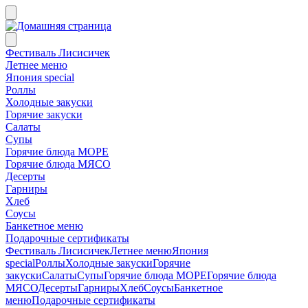
Фестиваль Лисисичек
Летнее меню
Япония special
Роллы
Холодные закуски
Горячие закуски
Салаты
Супы
Горячие блюда МОРЕ
Горячие блюда МЯСО
Десерты
Гарниры
Хлеб
Соусы
Банкетное меню
Подарочные сертификаты
Фестиваль Лисисичек
Летнее меню
Япония
special
Роллы
Холодные закуски
Горячие
закуски
Салаты
Супы
Горячие блюда МОРЕ
Горячие блюда
МЯСО
Десерты
Гарниры
Хлеб
Соусы
Банкетное
меню
Подарочные сертификаты