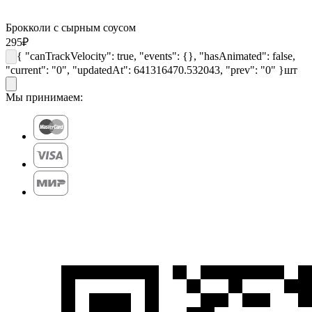
Брокколи с сырным соусом
295
₽
{ "canTrackVelocity": true, "events": {}, "hasAnimated": false,
"current": "0", "updatedAt": 641316470.532043, "prev": "0" }
шт
Мы принимаем: