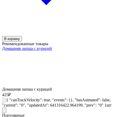
В корзину
Рекомендованные товары
Домашняя лапша с курицей
Домашняя лапша с курицей
425
₽
{ "canTrackVelocity": true, "events": {}, "hasAnimated": false,
"current": "0", "updatedAt": 641316422.964199, "prev": "0" }
шт
Популярные