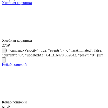
Хлебная корзинка
Хлебная корзинка
275
₽
{ "canTrackVelocity": true, "events": {}, "hasAnimated": false,
"current": "0", "updatedAt": 641316470.532043, "prev": "0" }
шт
Кебаб говяжий
Кебаб говяжий
615
₽