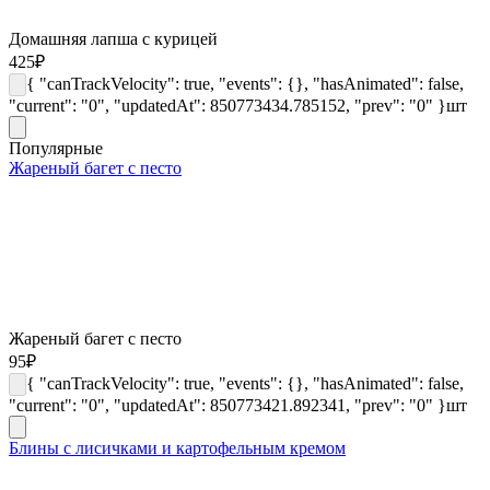
Домашняя лапша с курицей
425
₽
{ "canTrackVelocity": true, "events": {}, "hasAnimated": false,
"current": "0", "updatedAt": 850773434.785152, "prev": "0" }
шт
Популярные
Жареный багет с песто
Жареный багет с песто
95
₽
{ "canTrackVelocity": true, "events": {}, "hasAnimated": false,
"current": "0", "updatedAt": 850773421.892341, "prev": "0" }
шт
Блины с лисичками и картофельным кремом