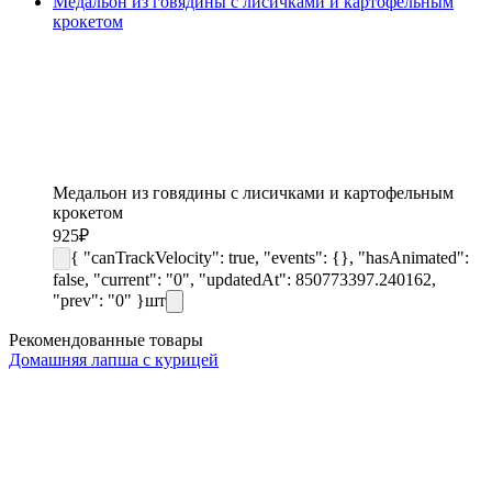
Медальон из говядины с лисичками и картофельным
крокетом
Медальон из говядины с лисичками и картофельным
крокетом
925
₽
{ "canTrackVelocity": true, "events": {}, "hasAnimated":
false, "current": "0", "updatedAt": 850773397.240162,
"prev": "0" }
шт
Рекомендованные товары
Домашняя лапша с курицей