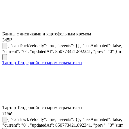
Блины с лисичками и картофельным кремом
345
₽
{ "canTrackVelocity": true, "events": {}, "hasAnimated": false,
"current": "0", "updatedAt": 850773421.892341, "prev": "0" }
шт
Тартар Тендерлойн с сыром страчателла
Тартар Тендерлойн с сыром страчателла
715
₽
{ "canTrackVelocity": true, "events": {}, "hasAnimated": false,
"current": "0", "updatedAt": 850773421.892341, "prev": "0" }
шт