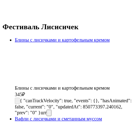
Фестиваль Лисисичек
Блины с лисичками и картофельным кремом
Блины с лисичками и картофельным кремом
345
₽
{ "canTrackVelocity": true, "events": {}, "hasAnimated":
false, "current": "0", "updatedAt": 850773397.240162,
"prev": "0" }
шт
Вафли с лисичками и сметанным муссом