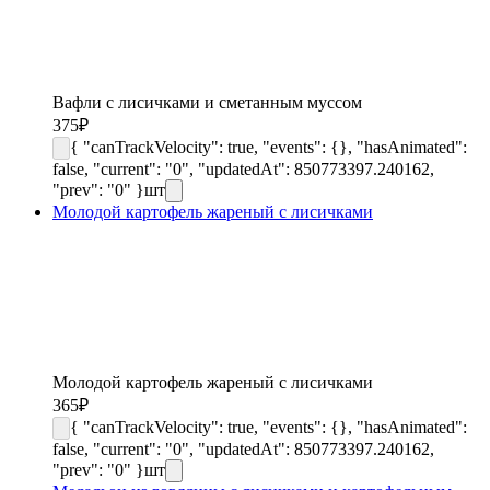
Вафли с лисичками и сметанным муссом
375
₽
{ "canTrackVelocity": true, "events": {}, "hasAnimated":
false, "current": "0", "updatedAt": 850773397.240162,
"prev": "0" }
шт
Молодой картофель жареный с лисичками
Молодой картофель жареный с лисичками
365
₽
{ "canTrackVelocity": true, "events": {}, "hasAnimated":
false, "current": "0", "updatedAt": 850773397.240162,
"prev": "0" }
шт