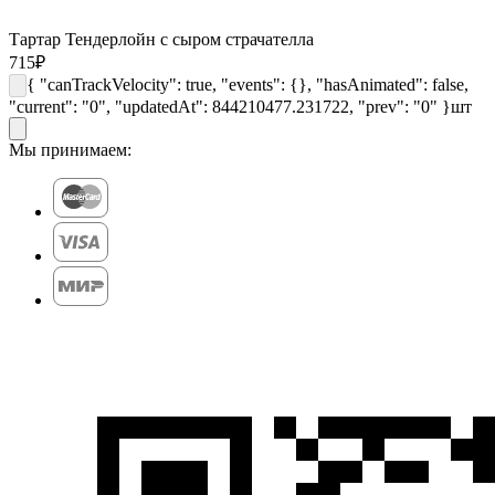
Тартар Тендерлойн с сыром страчателла
715
₽
{ "canTrackVelocity": true, "events": {}, "hasAnimated": false,
"current": "0", "updatedAt": 844210477.231722, "prev": "0" }
шт
Мы принимаем: