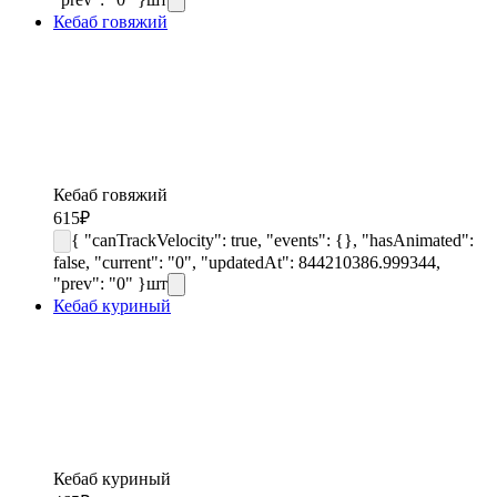
Кебаб говяжий
Кебаб говяжий
615
₽
{ "canTrackVelocity": true, "events": {}, "hasAnimated":
false, "current": "0", "updatedAt": 844210386.999344,
"prev": "0" }
шт
Кебаб куриный
Кебаб куриный