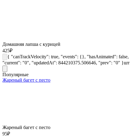
Домашняя лапша с курицей
425
₽
{ "canTrackVelocity": true, "events": {}, "hasAnimated": false,
"current": "0", "updatedAt": 844210375.506646, "prev": "0" }
шт
Популярные
Жареный багет с песто
Жареный багет с песто
95
₽