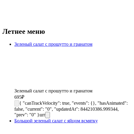
Летнее меню
Зеленый салат с прошутто и гранатом
Зеленый салат с прошутто и гранатом
695
₽
{ "canTrackVelocity": true, "events": {}, "hasAnimated":
false, "current": "0", "updatedAt": 844210386.999344,
"prev": "0" }
шт
Большой зеленый салат с яйцом всмятку