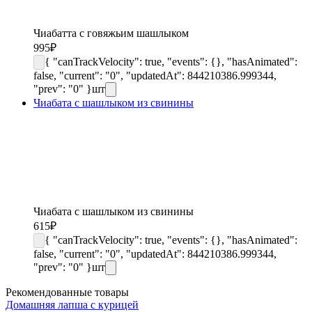
Чиабатта с говяжьим шашлыком
995
₽
{ "canTrackVelocity": true, "events": {}, "hasAnimated":
false, "current": "0", "updatedAt": 844210386.999344,
"prev": "0" }
шт
Чиабата с шашлыком из свинины
Чиабата с шашлыком из свинины
615
₽
{ "canTrackVelocity": true, "events": {}, "hasAnimated":
false, "current": "0", "updatedAt": 844210386.999344,
"prev": "0" }
шт
Рекомендованные товары
Домашняя лапша с курицей