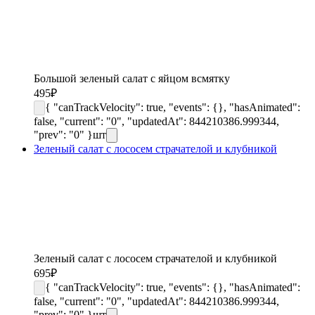
Большой зеленый салат с яйцом всмятку
495
₽
{ "canTrackVelocity": true, "events": {}, "hasAnimated":
false, "current": "0", "updatedAt": 844210386.999344,
"prev": "0" }
шт
Зеленый салат с лососем страчателой и клубникой
Зеленый салат с лососем страчателой и клубникой
695
₽
{ "canTrackVelocity": true, "events": {}, "hasAnimated":
false, "current": "0", "updatedAt": 844210386.999344,
"prev": "0" }
шт