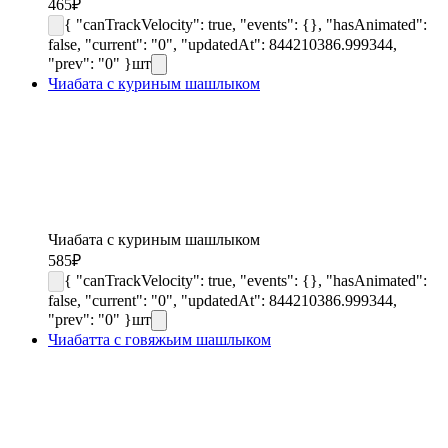
465
₽
{ "canTrackVelocity": true, "events": {}, "hasAnimated":
false, "current": "0", "updatedAt": 844210386.999344,
"prev": "0" }
шт
Чиабата с куриным шашлыком
Чиабата с куриным шашлыком
585
₽
{ "canTrackVelocity": true, "events": {}, "hasAnimated":
false, "current": "0", "updatedAt": 844210386.999344,
"prev": "0" }
шт
Чиабатта с говяжьим шашлыком