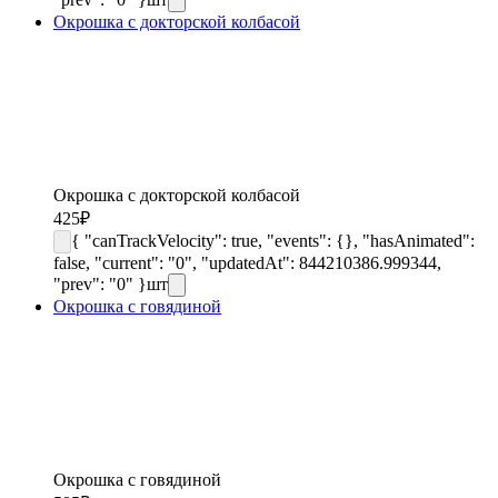
Окрошка с докторской колбасой
Окрошка с докторской колбасой
425
₽
{ "canTrackVelocity": true, "events": {}, "hasAnimated":
false, "current": "0", "updatedAt": 844210386.999344,
"prev": "0" }
шт
Окрошка с говядиной
Окрошка с говядиной