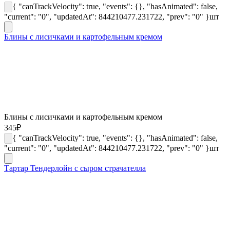
{ "canTrackVelocity": true, "events": {}, "hasAnimated": false,
"current": "0", "updatedAt": 844210477.231722, "prev": "0" }
шт
Блины с лисичками и картофельным кремом
Блины с лисичками и картофельным кремом
345
₽
{ "canTrackVelocity": true, "events": {}, "hasAnimated": false,
"current": "0", "updatedAt": 844210477.231722, "prev": "0" }
шт
Тартар Тендерлойн с сыром страчателла