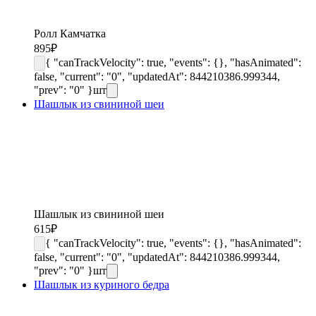
Ролл Камчатка
895
₽
{ "canTrackVelocity": true, "events": {}, "hasAnimated":
false, "current": "0", "updatedAt": 844210386.999344,
"prev": "0" }
шт
Шашлык из свининой шеи
Шашлык из свининой шеи
615
₽
{ "canTrackVelocity": true, "events": {}, "hasAnimated":
false, "current": "0", "updatedAt": 844210386.999344,
"prev": "0" }
шт
Шашлык из куриного бедра