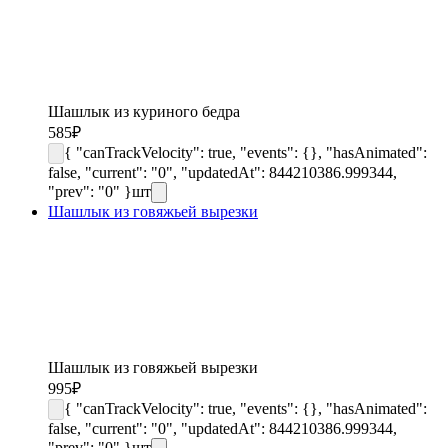
Шашлык из куриного бедра
585
₽
{ "canTrackVelocity": true, "events": {}, "hasAnimated":
false, "current": "0", "updatedAt": 844210386.999344,
"prev": "0" }
шт
Шашлык из говяжьей вырезки
Шашлык из говяжьей вырезки
995
₽
{ "canTrackVelocity": true, "events": {}, "hasAnimated":
false, "current": "0", "updatedAt": 844210386.999344,
"prev": "0" }
шт