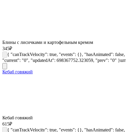
Блины с лисичками и картофельным кремом
345
₽
{ "canTrackVelocity": true, "events": {}, "hasAnimated": false,
"current": "0", "updatedAt": 698367752.323059, "prev": "0" }
шт
Кебаб говяжий
Кебаб говяжий
615
₽
{ "canTrackVelocity": true, "events": {}, "hasAnimated": false,