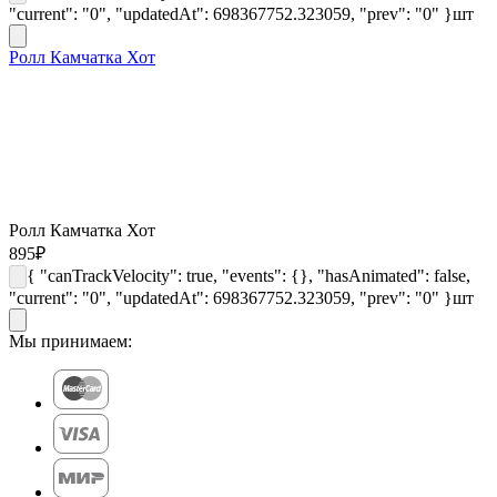
"current": "0", "updatedAt": 698367752.323059, "prev": "0" }
шт
Ролл Камчатка Хот
Ролл Камчатка Хот
895
₽
{ "canTrackVelocity": true, "events": {}, "hasAnimated": false,
"current": "0", "updatedAt": 698367752.323059, "prev": "0" }
шт
Мы принимаем: