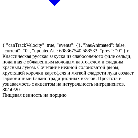
{ "canTrackVelocity": true, "events": {}, "hasAnimated": false,
"current": "0", "updatedAt": 698367540.588533, "prev": "0" }
г
Классическая русская закуска из слабосоленого филе сельди,
поданная с обжаренным молодым картофелем и сладким
красным луком. Сочетание нежной солоноватой рыбы,
хрустящей корочки картофеля и мягкой сладости лука создает
гармоничный баланс традиционных вкусов. Простота и
узнаваемость с акцентом на натуральность ингредиентов.
80/50/20
Пищевая ценность на порцию