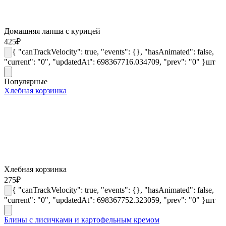
Домашняя лапша с курицей
425
₽
{ "canTrackVelocity": true, "events": {}, "hasAnimated": false,
"current": "0", "updatedAt": 698367716.034709, "prev": "0" }
шт
Популярные
Хлебная корзинка
Хлебная корзинка
275
₽
{ "canTrackVelocity": true, "events": {}, "hasAnimated": false,
"current": "0", "updatedAt": 698367752.323059, "prev": "0" }
шт
Блины с лисичками и картофельным кремом