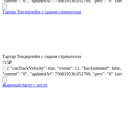
"current": "0", "updatedAt": 756819536.052769, "prev": "0" }
шт
Тартар Тендерлойн с сыром страчателла
Тартар Тендерлойн с сыром страчателла
715
₽
{ "canTrackVelocity": true, "events": {}, "hasAnimated": false,
"current": "0", "updatedAt": 756819536.052769, "prev": "0" }
шт
Жареный багет с песто