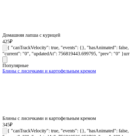
Домашняя лапша с курицей
425
₽
{ "canTrackVelocity": true, "events": {}, "hasAnimated": false,
"current": "0", "updatedAt": 756819443.699795, "prev": "0" }
шт
Популярные
Блины с лисичками и картофельным кремом
Блины с лисичками и картофельным кремом
345
₽
{ "canTrackVelocity": true, "events": {}, "hasAnimated": false,