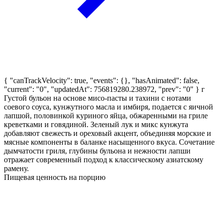
{ "canTrackVelocity": true, "events": {}, "hasAnimated": false,
"current": "0", "updatedAt": 756819280.238972, "prev": "0" }
г
Густой бульон на основе мисо-пасты и тахини с нотами
соевого соуса, кунжутного масла и имбиря, подается с яичной
лапшой, половинкой куриного яйца, обжаренными на гриле
креветками и говядиной. Зеленый лук и микс кунжута
добавляют свежесть и ореховый акцент, объединяя морские и
мясные компоненты в баланке насыщенного вкуса. Сочетание
дымчатости гриля, глубины бульона и нежности лапши
отражает современный подход к классическому азиатскому
рамену.
Пищевая ценность на порцию