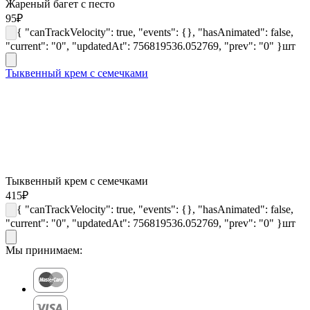
Жареный багет с песто
95
₽
{ "canTrackVelocity": true, "events": {}, "hasAnimated": false,
"current": "0", "updatedAt": 756819536.052769, "prev": "0" }
шт
Тыквенный крем с семечками
Тыквенный крем с семечками
415
₽
{ "canTrackVelocity": true, "events": {}, "hasAnimated": false,
"current": "0", "updatedAt": 756819536.052769, "prev": "0" }
шт
Мы принимаем: