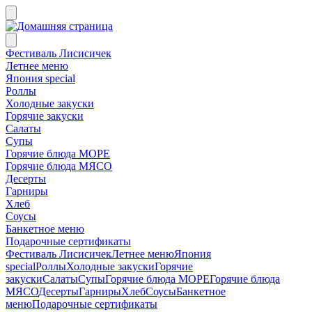
Фестиваль Лисисичек
Летнее меню
Япония special
Роллы
Холодные закуски
Горячие закуски
Салаты
Супы
Горячие блюда МОРЕ
Горячие блюда МЯСО
Десерты
Гарниры
Хлеб
Соусы
Банкетное меню
Подарочные сертификаты
Фестиваль Лисисичек
Летнее меню
Япония
special
Роллы
Холодные закуски
Горячие
закуски
Салаты
Супы
Горячие блюда МОРЕ
Горячие блюда
МЯСО
Десерты
Гарниры
Хлеб
Соусы
Банкетное
меню
Подарочные сертификаты