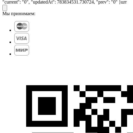
"current": "0", "updatedAt": 783834531.730724, "prev": "0" }
шт
Мы принимаем: