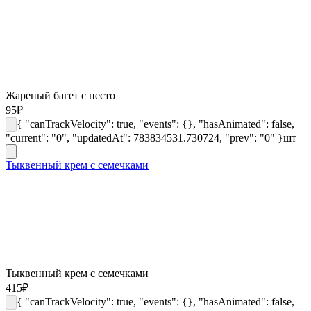
Жареный багет с песто
95
₽
{ "canTrackVelocity": true, "events": {}, "hasAnimated": false,
"current": "0", "updatedAt": 783834531.730724, "prev": "0" }
шт
Тыквенный крем с семечками
Тыквенный крем с семечками
415
₽
{ "canTrackVelocity": true, "events": {}, "hasAnimated": false,