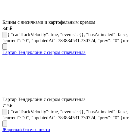
Блины с лисичками и картофельным кремом
345
₽
{ "canTrackVelocity": true, "events": {}, "hasAnimated": false,
"current": "0", "updatedAt": 783834531.730724, "prev": "0" }
шт
Тартар Тендерлойн с сыром страчателла
Тартар Тендерлойн с сыром страчателла
715
₽
{ "canTrackVelocity": true, "events": {}, "hasAnimated": false,
"current": "0", "updatedAt": 783834531.730724, "prev": "0" }
шт
Жареный багет с песто