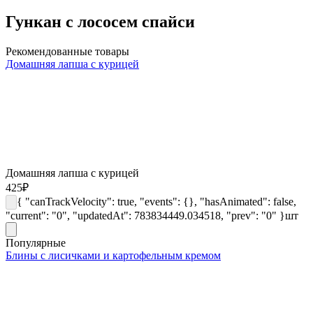
Гункан с лососем спайси
Рекомендованные товары
Домашняя лапша с курицей
Домашняя лапша с курицей
425
₽
{ "canTrackVelocity": true, "events": {}, "hasAnimated": false,
"current": "0", "updatedAt": 783834449.034518, "prev": "0" }
шт
Популярные
Блины с лисичками и картофельным кремом