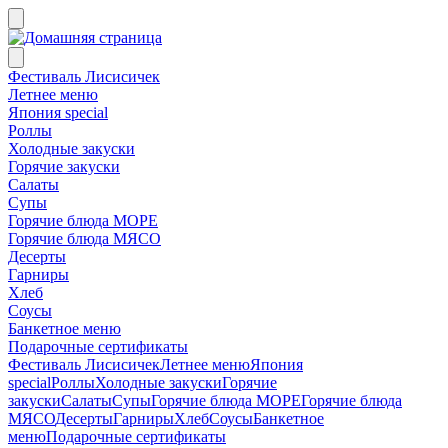
Фестиваль Лисисичек
Летнее меню
Япония special
Роллы
Холодные закуски
Горячие закуски
Салаты
Супы
Горячие блюда МОРЕ
Горячие блюда МЯСО
Десерты
Гарниры
Хлеб
Соусы
Банкетное меню
Подарочные сертификаты
Фестиваль Лисисичек
Летнее меню
Япония
special
Роллы
Холодные закуски
Горячие
закуски
Салаты
Супы
Горячие блюда МОРЕ
Горячие блюда
МЯСО
Десерты
Гарниры
Хлеб
Соусы
Банкетное
меню
Подарочные сертификаты