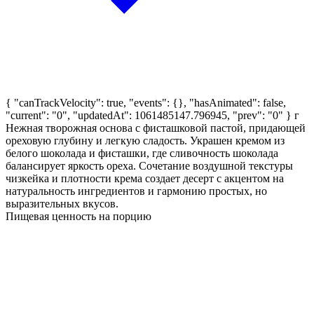
{ "canTrackVelocity": true, "events": {}, "hasAnimated": false,
"current": "0", "updatedAt": 1061485147.796945, "prev": "0" }
г
Нежная творожная основа с фисташковой пастой, придающей
ореховую глубину и легкую сладость. Украшен кремом из
белого шоколада и фисташки, где сливочность шоколада
балансирует яркость ореха. Сочетание воздушной текстуры
чизкейка и плотности крема создает десерт с акцентом на
натуральность ингредиентов и гармонию простых, но
выразительных вкусов.
Пищевая ценность на порцию