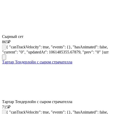
Сырный сет
865
₽
{ "canTrackVelocity": true, "events": {}, "hasAnimated": false,
"current": "0", "updatedAt": 1061485355.67879, "prev": "0" }
шт
Тартар Тендерлойн с сыром страчателла
Тартар Тендерлойн с сыром страчателла
715
₽
{ "canTrackVelocity": true, "events": {}, "hasAnimated": false,