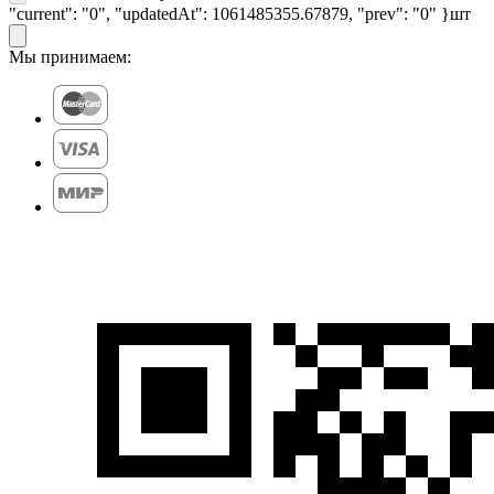
"current": "0", "updatedAt": 1061485355.67879, "prev": "0" }
шт
Мы принимаем: