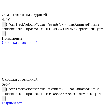
Домашняя лапша с курицей
425
₽
{ "canTrackVelocity": true, "events": {}, "hasAnimated": false,
"current": "0", "updatedAt": 1061485321.093675, "prev": "0" }
шт
Популярные
Окрошка с говядиной
Окрошка с говядиной
595
₽
{ "canTrackVelocity": true, "events": {}, "hasAnimated": false,
"current": "0", "updatedAt": 1061485355.67879, "prev": "0" }
шт
Сырный сет