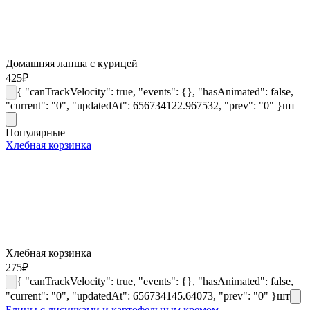
Домашняя лапша с курицей
425
₽
{ "canTrackVelocity": true, "events": {}, "hasAnimated": false,
"current": "0", "updatedAt": 656734122.967532, "prev": "0" }
шт
Популярные
Хлебная корзинка
Хлебная корзинка
275
₽
{ "canTrackVelocity": true, "events": {}, "hasAnimated": false,
"current": "0", "updatedAt": 656734145.64073, "prev": "0" }
шт
Блины с лисичками и картофельным кремом