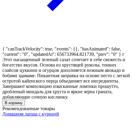
{ "canTrackVelocity": true, "events": {}, "hasAnimated": false,
"current": "0", "updatedAt": 656733964.821739, "prev": "0" }
г
Этот насыщенный зеленый салат сочетает в себе свежесть и
богатство вкусов. Основа из хрустящей руколы, тонких
слайсов цуккини и огурцов дополняется нежным авокадо и
бобами эдамаме. Пикантная заправка на основе песто с легкой
остротой кайенского перца объединяет все ингредиенты.
Завершают композицию изысканные ломтики прошутто,
дробленый миндаль для хруста и яркие зерна граната,
добавляющие сочную кислинку.
В корзину
Рекомендованные товары
Домашняя лапша с курицей