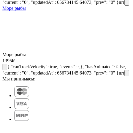
"current": "0", "updatedAt": 656734145.64073, "prev": "0" }
шт
Море рыбы
Море рыбы
1395
₽
{ "canTrackVelocity": true, "events": {}, "hasAnimated": false,
"current": "0", "updatedAt": 656734145.64073, "prev": "0" }
шт
Мы принимаем: