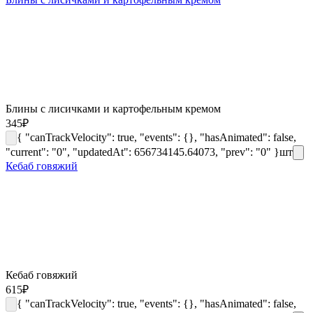
Блины с лисичками и картофельным кремом
345
₽
{ "canTrackVelocity": true, "events": {}, "hasAnimated": false,
"current": "0", "updatedAt": 656734145.64073, "prev": "0" }
шт
Кебаб говяжий
Кебаб говяжий
615
₽
{ "canTrackVelocity": true, "events": {}, "hasAnimated": false,